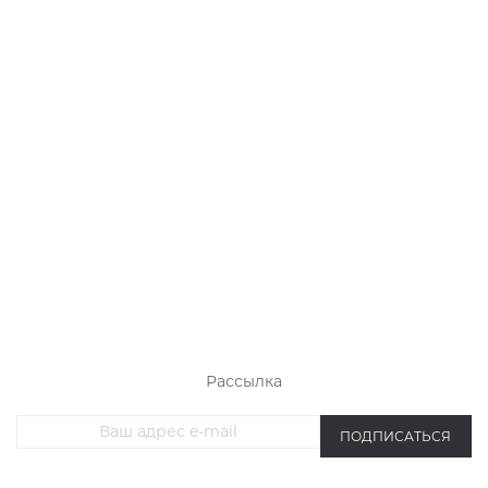
РАСПРОДАЖА ТРИКОТАЖА
НОВИНКИ
ЖЕНСКИЙ ТРИКОТАЖ
МУЖСКОЙ ТРИКОТАЖ
ОДЕЖДА БОЛЬШИХ РАЗМЕРОВ
СПОРТИВНАЯ ОДЕЖДА
Рассылка
ПОДПИСАТЬСЯ