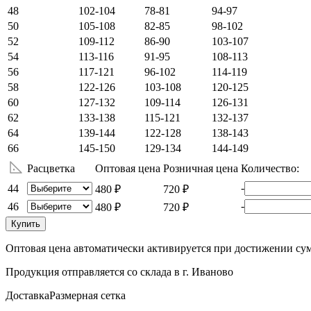
48
102-104
78-81
94-97
50
105-108
82-85
98-102
52
109-112
86-90
103-107
54
113-116
91-95
108-113
56
117-121
96-102
114-119
58
122-126
103-108
120-125
60
127-132
109-114
126-131
62
133-138
115-121
132-137
64
139-144
122-128
138-143
66
145-150
129-134
144-149
Расцветка
Оптовая цена
Розничная цена
Количество:
-
44
480 ₽
720 ₽
-
46
480 ₽
720 ₽
Купить
Оптовая цена автоматически активируется при достижении сум
Продукция отправляется со склада в г. Иваново
Доставка
Размерная сетка