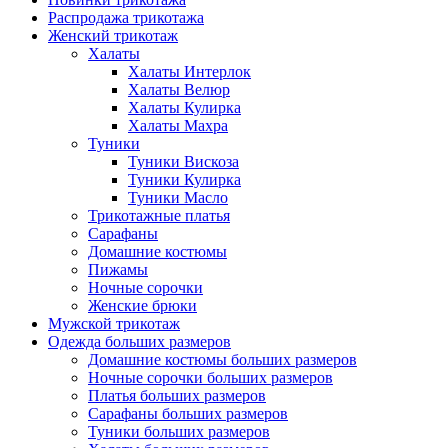
Распродажа трикотажа
Женский трикотаж
Халаты
Халаты Интерлок
Халаты Велюр
Халаты Кулирка
Халаты Махра
Туники
Туники Вискоза
Туники Кулирка
Туники Масло
Трикотажные платья
Сарафаны
Домашние костюмы
Пижамы
Ночные сорочки
Женские брюки
Мужской трикотаж
Одежда больших размеров
Домашние костюмы больших размеров
Ночные сорочки больших размеров
Платья больших размеров
Сарафаны больших размеров
Туники больших размеров