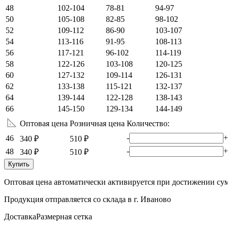
48
102-104
78-81
94-97
50
105-108
82-85
98-102
52
109-112
86-90
103-107
54
113-116
91-95
108-113
56
117-121
96-102
114-119
58
122-126
103-108
120-125
60
127-132
109-114
126-131
62
133-138
115-121
132-137
64
139-144
122-128
138-143
66
145-150
129-134
144-149
Оптовая цена
Розничная цена
Количество:
-
+
46
340 ₽
510 ₽
-
+
48
340 ₽
510 ₽
Купить
Оптовая цена автоматически активируется при достижении сум
Продукция отправляется со склада в г. Иваново
Доставка
Размерная сетка