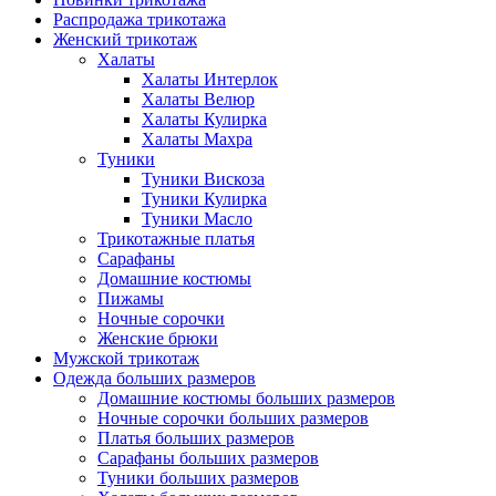
Распродажа трикотажа
Женский трикотаж
Халаты
Халаты Интерлок
Халаты Велюр
Халаты Кулирка
Халаты Махра
Туники
Туники Вискоза
Туники Кулирка
Туники Масло
Трикотажные платья
Сарафаны
Домашние костюмы
Пижамы
Ночные сорочки
Женские брюки
Мужской трикотаж
Одежда больших размеров
Домашние костюмы больших размеров
Ночные сорочки больших размеров
Платья больших размеров
Сарафаны больших размеров
Туники больших размеров