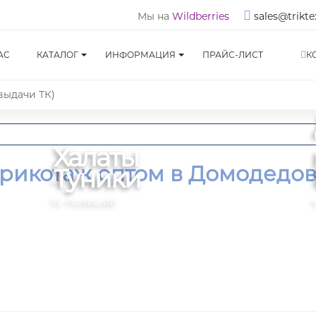
Мы на
Wildberries
sales@trikte
АС
КАТАЛОГ
ИНФОРМАЦИЯ
ПРАЙС-ЛИСТ
К
 выдачи ТК)
Халаты
рикотаж оптом в Домодедо
Туники
93 ПОЗИЦИЙ
72 ПОЗИЦИЙ