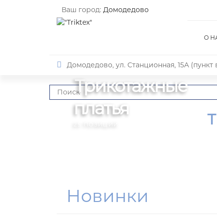
Ваш город:
Домодедово
О Н
Домодедово, ул. Станционная, 15А (пункт
Трикотажные
платья
Т
25 ПОЗИЦИЙ
Новинки