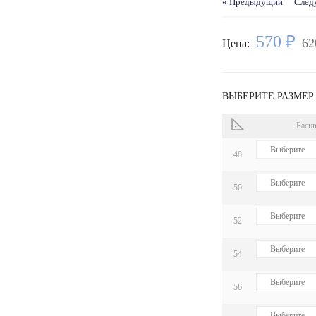
« Предыдущий
След
570 ₽
62
Цена:
ВЫБЕРИТЕ РАЗМЕР
Расцв
48
50
52
54
56