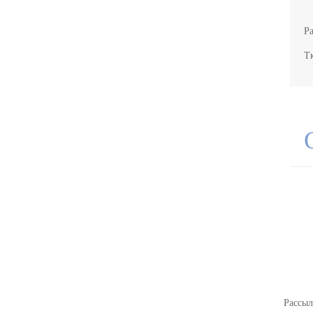
Р
Т
РАСПРОДАЖА ТРИКОТАЖА
НОВИНКИ
Рассыл