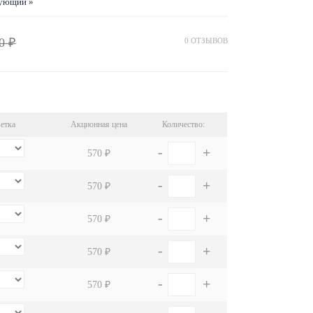
ующий »
0 ₽
0 ОТЗЫВОВ
етка
Акционная цена
Количество:
-
+
570 ₽
-
+
570 ₽
-
+
570 ₽
-
+
570 ₽
-
+
570 ₽