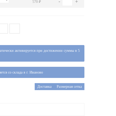
-
+
570 ₽
атически активируется при достижении суммы в 5
ется со склада в г. Иваново
Доставка
Размерная сетка