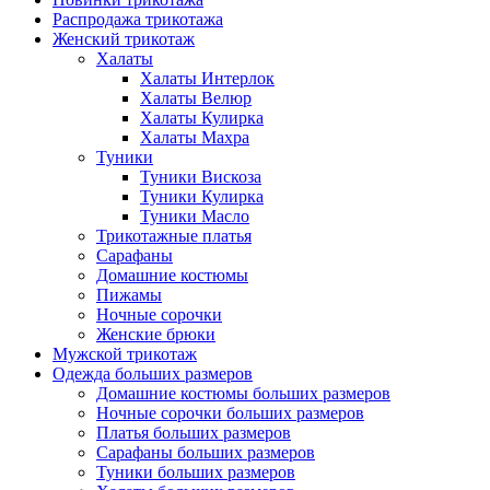
Распродажа трикотажа
Женский трикотаж
Халаты
Халаты Интерлок
Халаты Велюр
Халаты Кулирка
Халаты Махра
Туники
Туники Вискоза
Туники Кулирка
Туники Масло
Трикотажные платья
Сарафаны
Домашние костюмы
Пижамы
Ночные сорочки
Женские брюки
Мужской трикотаж
Одежда больших размеров
Домашние костюмы больших размеров
Ночные сорочки больших размеров
Платья больших размеров
Сарафаны больших размеров
Туники больших размеров