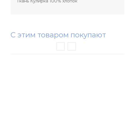
Ткань Кулирка 100% хлопок
С этим товаром покупают
РАСПРОДАЖА ТРИКОТАЖА
НОВИНКИ
ЖЕНСКИЙ ТРИКОТАЖ
МУЖСКОЙ ТРИКОТАЖ
ОДЕЖДА БОЛЬШИХ РАЗМЕРОВ
СПОРТИВНАЯ ОДЕЖДА